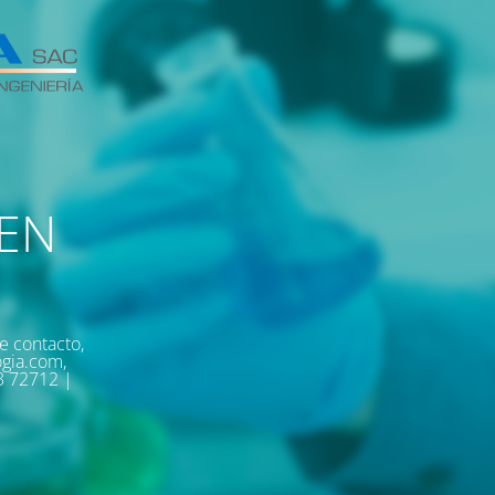
EN
e contacto,
ogia.com,
3 72712 |