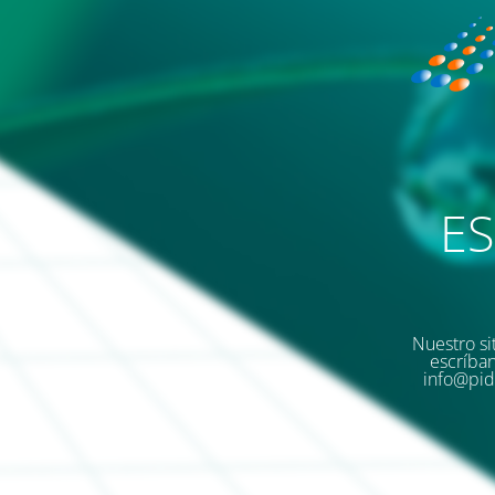
E
Nuestro si
escríban
info@pid